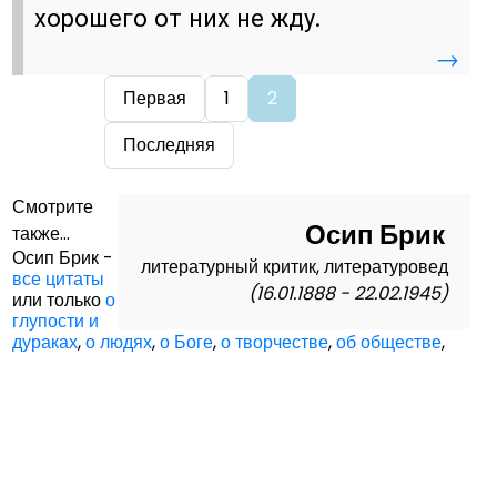
хорошего от них не жду.
→
Первая
1
2
Последняя
Смотрите
Осип Брик
также...
Осип Брик -
литературный критик, литературовед
все цитаты
(16.01.1888 - 22.02.1945)
или только
о
глупости и
дураках
,
о людях
,
о Боге
,
о творчестве
,
об обществе
,