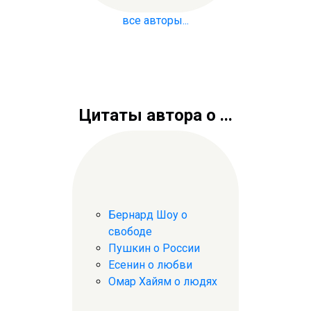
все авторы...
Цитаты автора о ...
Бернард Шоу о
свободе
Пушкин о России
Есенин о любви
Омар Хайям о людях