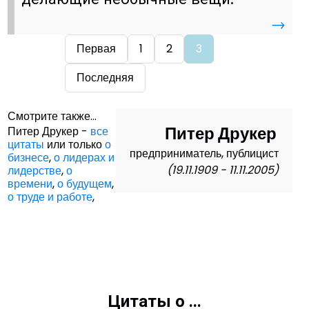
→
Первая
1
2
3
Последняя
Смотрите также...
Питер Друкер
Питер Друкер -
все
цитаты
или только
о
предприниматель, публицист
бизнесе
,
о лидерах и
(19.11.1909 - 11.11.2005)
лидерстве
,
о
времени
,
о будущем
,
о труде и работе
,
Цитаты о ...