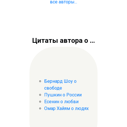
все авторы...
Цитаты автора о ...
Бернард Шоу о
свободе
Пушкин о России
Есенин о любви
Омар Хайям о людях