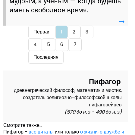
мудрым, а ученым — когда будешь
иметь свободное время.
→
Первая
1
2
3
4
5
6
7
Последняя
Пифагор
древнегреческий философ, математик и мистик,
создатель религиозно-философской школы
пифагорейцев
(570 до н. э - 490 до н. э)
Смотрите также...
Пифагор -
все цитаты
или только
о жизни
,
о дружбе и