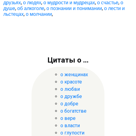
друзьях
,
о людях
,
о мудрости и мудрецах
,
о счастье
,
о
душе
,
об алкоголе
,
о познании и понимании
,
о лести и
льстецах
,
о молчании
,
Цитаты о ...
о женщинах
о красоте
о любви
о дружбе
о добре
о богатстве
о вере
о власти
о глупости