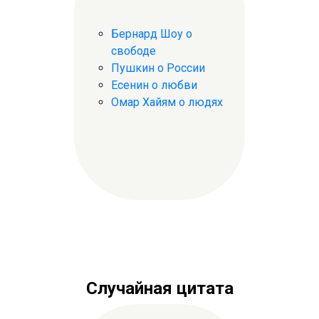
Бернард Шоу о
свободе
Пушкин о России
Есенин о любви
Омар Хайям о людях
Случайная цитата