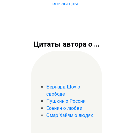
все авторы...
Цитаты автора о ...
Бернард Шоу о
свободе
Пушкин о России
Есенин о любви
Омар Хайям о людях