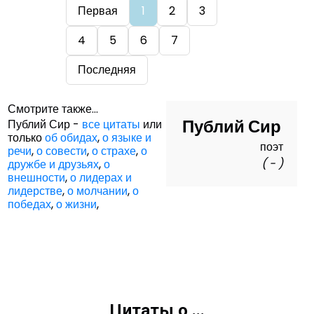
Первая
1
2
3
4
5
6
7
Последняя
Смотрите также...
Публий Сир
Публий Сир -
все цитаты
или
только
об обидах
,
о языке и
поэт
речи
,
о совести
,
о страхе
,
о
( - )
дружбе и друзьях
,
о
внешности
,
о лидерах и
лидерстве
,
о молчании
,
о
победах
,
о жизни
,
Цитаты о ...