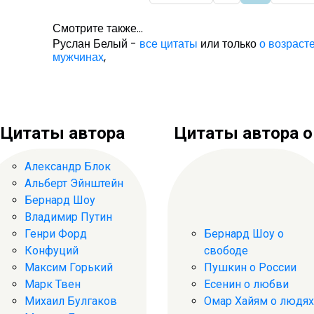
Смотрите также...
Руслан Белый -
все цитаты
или только
о возраст
мужчинах
,
Цитаты автора
Цитаты автора о .
Александр Блок
Альберт Эйнштейн
Бернард Шоу
Владимир Путин
Генри Форд
Бернард Шоу о
Конфуций
свободе
Максим Горький
Пушкин о России
Марк Твен
Есенин о любви
Михаил Булгаков
Омар Хайям о людях