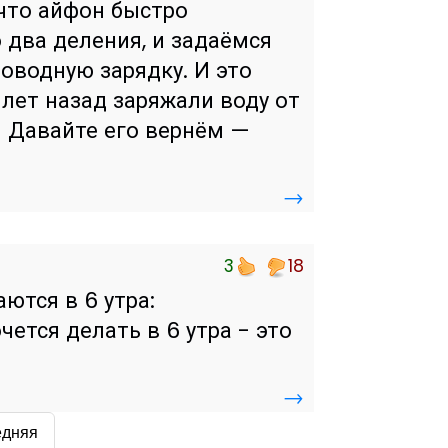
 что айфон быстро
о два деления, и задаёмся
роводную зарядку. И это
лет назад заряжали воду от
! Давайте его вернём —
→
3
18
ются в 6 утра:
чется делать в 6 утра - это
→
едняя