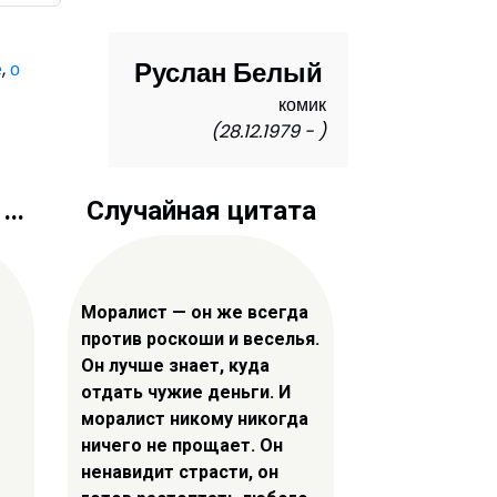
Руслан Белый
е
,
о
комик
(28.12.1979 - )
..
Случайная цитата
Моралист — он же всегда
против роскоши и веселья.
Он лучше знает, куда
отдать чужие деньги. И
моралист никому никогда
ничего не прощает. Он
ненавидит страсти, он