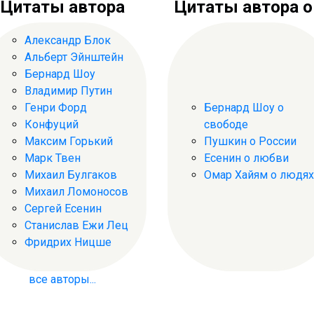
Цитаты автора
Цитаты автора о .
Александр Блок
Альберт Эйнштейн
Бернард Шоу
Владимир Путин
Генри Форд
Бернард Шоу о
Конфуций
свободе
Максим Горький
Пушкин о России
Марк Твен
Есенин о любви
Михаил Булгаков
Омар Хайям о людях
Михаил Ломоносов
Сергей Есенин
Станислав Ежи Лец
Фридрих Ницше
все авторы...