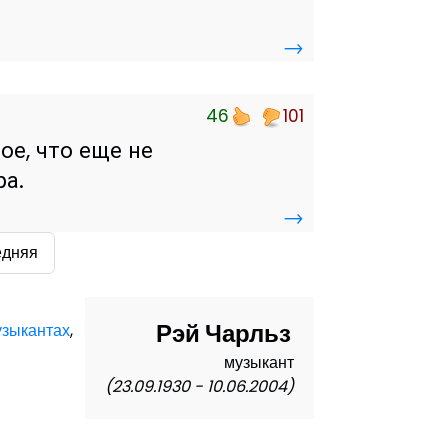
→
46
101
ое, что еще не
ра.
→
едняя
Рэй Чарльз
узыкантах
,
музыкант
(23.09.1930 - 10.06.2004)