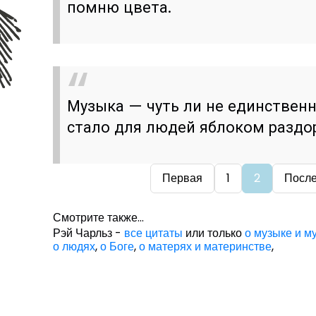
помню цвета.
Музыка — чуть ли не единственн
стало для людей яблоком раздо
Первая
1
2
Посл
Смотрите также...
Рэй Чарльз -
все цитаты
или только
о музыке и м
о людях
,
о Боге
,
о матерях и материнстве
,