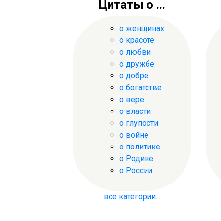
Цитаты о ...
о женщинах
о красоте
о любви
о дружбе
о добре
о богатстве
о вере
о власти
о глупости
о войне
о политике
о Родине
о России
все категории...