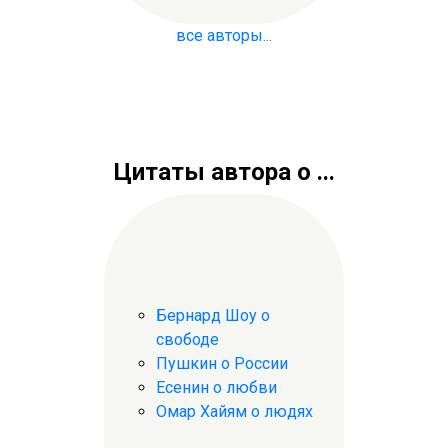
все авторы...
Цитаты автора о ...
Бернард Шоу о
свободе
Пушкин о России
Есенин о любви
Омар Хайям о людях