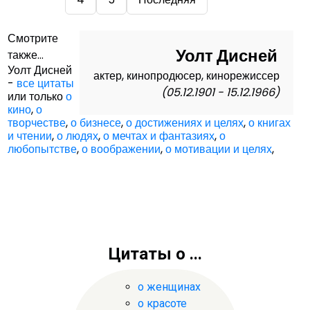
Смотрите
Уолт Дисней
также...
Уолт Дисней
актер, кинопродюсер, кинорежиссер
-
все цитаты
(05.12.1901 - 15.12.1966)
или только
о
кино
,
о
творчестве
,
о бизнесе
,
о достижениях и целях
,
о книгах
и чтении
,
о людях
,
о мечтах и фантазиях
,
о
любопытстве
,
о воображении
,
о мотивации и целях
,
Цитаты о ...
о женщинах
о красоте