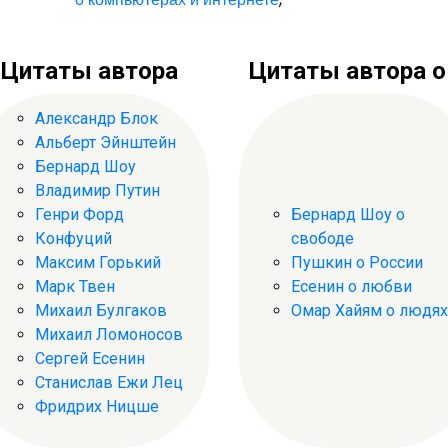
Цитаты автора
Цитаты автора о .
Александр Блок
Альберт Эйнштейн
Бернард Шоу
Владимир Путин
Генри Форд
Бернард Шоу о
Конфуций
свободе
Максим Горький
Пушкин о России
Марк Твен
Есенин о любви
Михаил Булгаков
Омар Хайям о людях
Михаил Ломоносов
Сергей Есенин
Станислав Ежи Лец
Фридрих Ницше