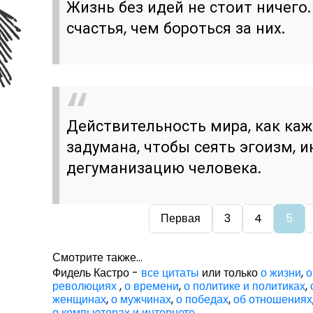
Жизнь без идей не стоит ничего
счастья, чем бороться за них.
Действительность мира, как каж
задумана, чтобы сеять эгоизм, 
дегуманизацию человека.
Первая
3
4
5
Смотрите также...
Фидель Кастро -
все цитаты
или только
о жизни
,
о
революциях
,
о времени
,
о политике и политиках
,
женщинах
,
о мужчинах
,
о победах
,
об отношениях
о компьютерах и интернете
,