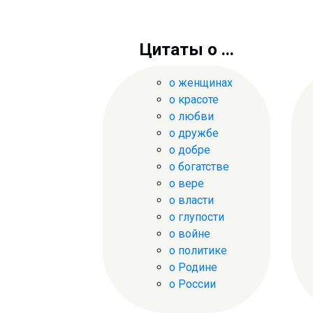
Цитаты о ...
о женщинах
о красоте
о любви
о дружбе
о добре
о богатстве
о вере
о власти
о глупости
о войне
о политике
о Родине
о России