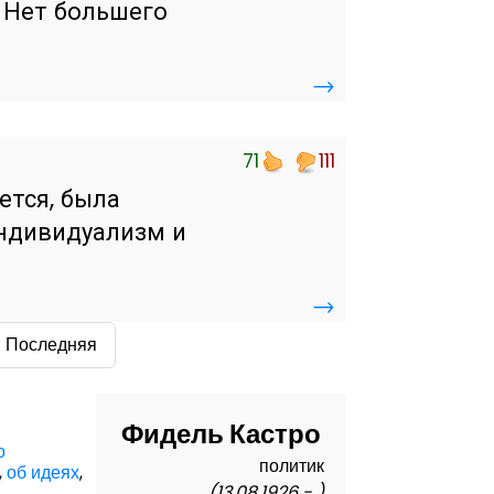
. Нет большего
→
71
111
ется, была
индивидуализм и
→
Последняя
Фидель Кастро
о
политик
,
об идеях
,
(13.08.1926 - )