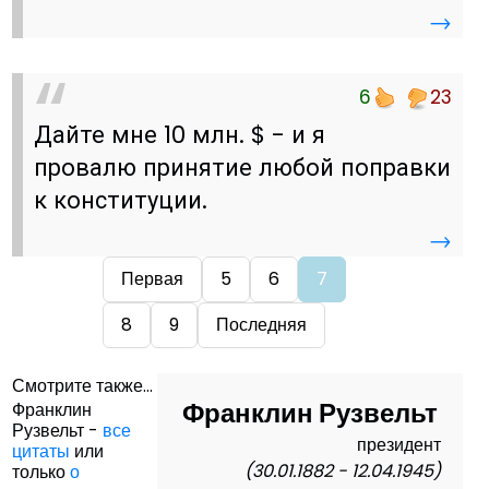
→
6
23
Дайте мне 10 млн. $ - и я
провалю принятие любой поправки
к конституции.
→
Первая
5
6
7
8
9
Последняя
Смотрите также...
Франклин Рузвельт
Франклин
Рузвельт -
все
президент
цитаты
или
(30.01.1882 - 12.04.1945)
только
о