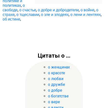
политике и
политиках
,
о
свободе
,
о счастье
,
о добре и добродетели
,
о войне
,
о
страхе
,
о тщеславии
,
о зле и злодеях
,
о лени и лентяях
,
об истине
,
Цитаты о ...
о женщинах
о красоте
о любви
о дружбе
о добре
о богатстве
о вере
о власти