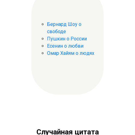
Бернард Шоу о
свободе
Пушкин о России
Есенин о любви
Омар Хайям о людях
Случайная цитата