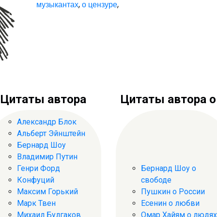
музыкантах
,
о цензуре
,
Цитаты автора
Цитаты автора о .
Александр Блок
Альберт Эйнштейн
Бернард Шоу
Владимир Путин
Генри Форд
Бернард Шоу о
Конфуций
свободе
Максим Горький
Пушкин о России
Марк Твен
Есенин о любви
Михаил Булгаков
Омар Хайям о людях