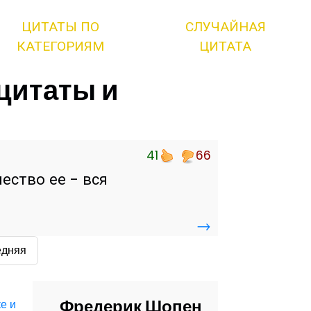
ЦИТАТЫ ПО
СЛУЧАЙНАЯ
КАТЕГОРИЯМ
ЦИТАТА
цитаты и
41
66
ество ее - вся
→
едняя
Фредерик Шопен
е и