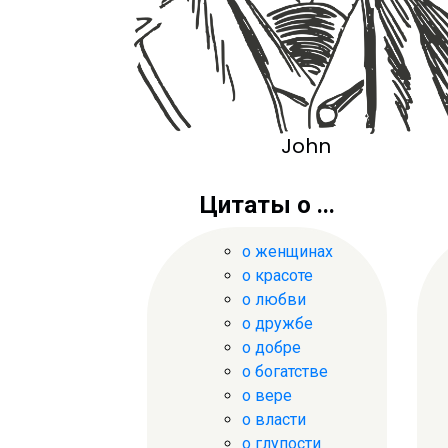
John
Цитаты о ...
о женщинах
о красоте
о любви
о дружбе
о добре
о богатстве
о вере
о власти
о глупости