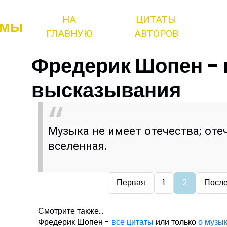
НА
ЦИТАТЫ
змы
ГЛАВНУЮ
АВТОРОВ
Фредерик Шопен - 
высказывания
Музыка не имеет отечества; отеч
вселенная.
Первая
1
2
Посл
Смотрите также...
Фредерик Шопен -
все цитаты
или только
о музык