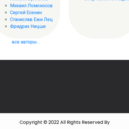
Михаил Ломоносов
Сергей Есенин
Станислав Ежи Лец
Фридрих Ницше
все авторы...
Copyright © 2022 All Rights Reserved By