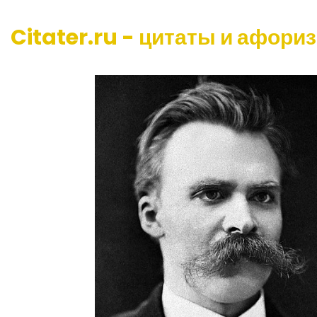
Citater.ru - цитаты и афори