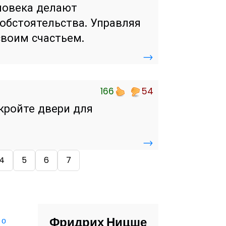
ловека делают
 обстоятельства. Управляя
своим счастьем.
→
166
54
кройте двери для
→
4
5
6
7
Фридрих Ницше
,
о