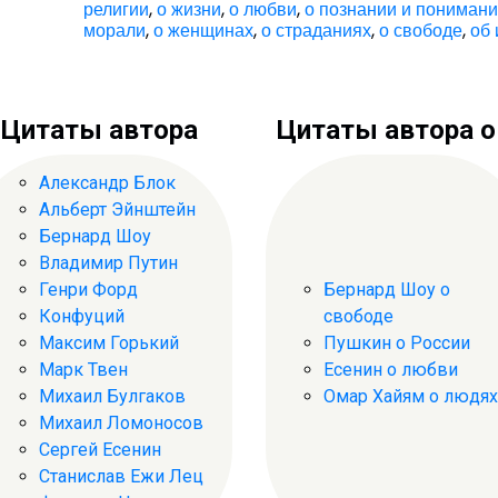
религии
,
о жизни
,
о любви
,
о познании и пониман
морали
,
о женщинах
,
о страданиях
,
о свободе
,
об 
Цитаты автора
Цитаты автора о .
Александр Блок
Альберт Эйнштейн
Бернард Шоу
Владимир Путин
Генри Форд
Бернард Шоу о
Конфуций
свободе
Максим Горький
Пушкин о России
Марк Твен
Есенин о любви
Михаил Булгаков
Омар Хайям о людях
Михаил Ломоносов
Сергей Есенин
Станислав Ежи Лец