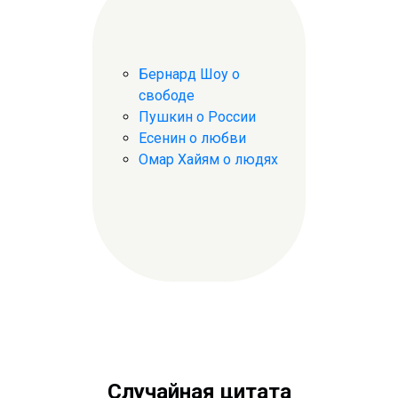
Бернард Шоу о
свободе
Пушкин о России
Есенин о любви
Омар Хайям о людях
Случайная цитата