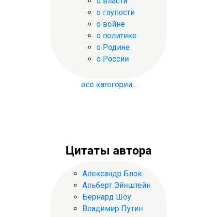
о власти
о глупости
о войне
о политике
о Родине
о России
все категории...
Цитаты автора
Александр Блок
Альберт Эйнштейн
Бернард Шоу
Владимир Путин