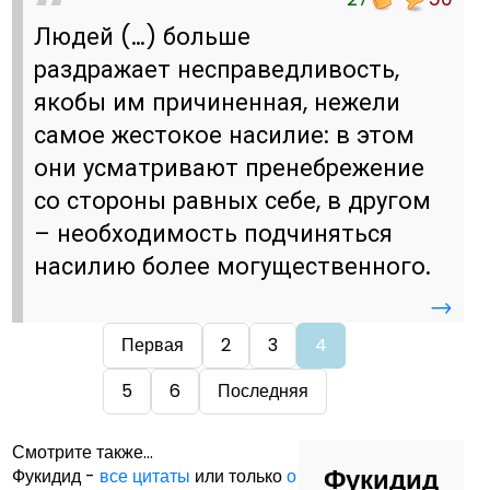
Людей (…) больше
раздражает несправедливость,
якобы им причиненная, нежели
самое жестокое насилие: в этом
они усматривают пренебрежение
со стороны равных себе, в другом
– необходимость подчиняться
насилию более могущественного.
→
Первая
2
3
4
5
6
Последняя
Смотрите также...
Фукидид
Фукидид -
все цитаты
или только
о