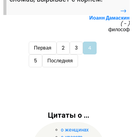
→
Иоанн Дамаскин
( - )
философ
Первая
2
3
4
5
Последняя
Цитаты о ...
о женщинах