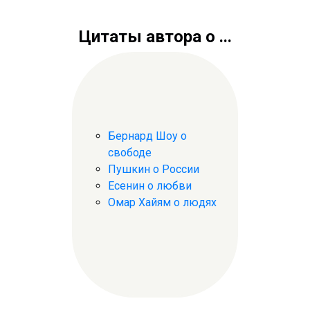
Цитаты автора о ...
Бернард Шоу о
свободе
Пушкин о России
Есенин о любви
Омар Хайям о людях