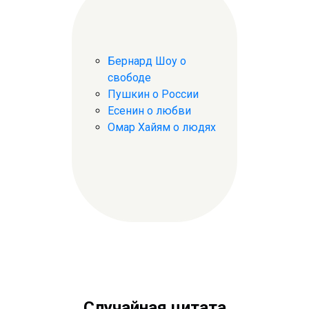
Бернард Шоу о
свободе
Пушкин о России
Есенин о любви
Омар Хайям о людях
Случайная цитата