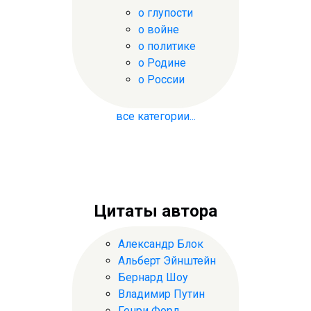
о глупости
о войне
о политике
о Родине
о России
все категории...
Цитаты автора
Александр Блок
Альберт Эйнштейн
Бернард Шоу
Владимир Путин
Генри Форд