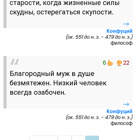
старости, когда жизненные силы
скудны, остерегаться скупости.
→
Конфуций
(ок. 551 до н. э. - 479 до н. э.)
философ
6
22
Благородный муж в душе
безмятежен. Низкий человек
всегда озабочен.
→
Конфуций
(ок. 551 до н. э. - 479 до н. э.)
философ