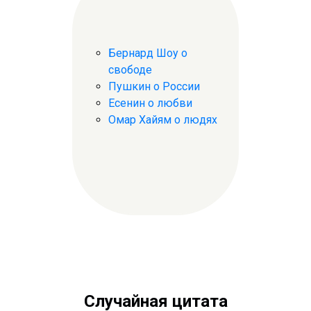
Бернард Шоу о
свободе
Пушкин о России
Есенин о любви
Омар Хайям о людях
Случайная цитата