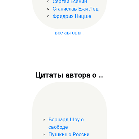
Сергей Есенин
Станислав Ежи Лец
Фридрих Ницше
все авторы...
Цитаты автора о ...
Бернард Шоу о
свободе
Пушкин о России