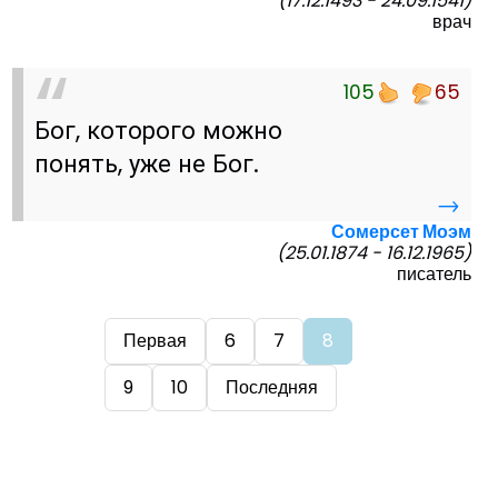
(17.12.1493 - 24.09.1541)
врач
105
65
Бог, которого можно
понять, уже не Бог.
→
Сомерсет Моэм
(25.01.1874 - 16.12.1965)
писатель
Первая
6
7
8
9
10
Последняя