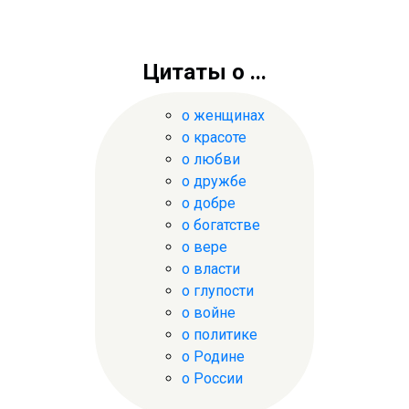
Цитаты о ...
о женщинах
о красоте
о любви
о дружбе
о добре
о богатстве
о вере
о власти
о глупости
о войне
о политике
о Родине
о России