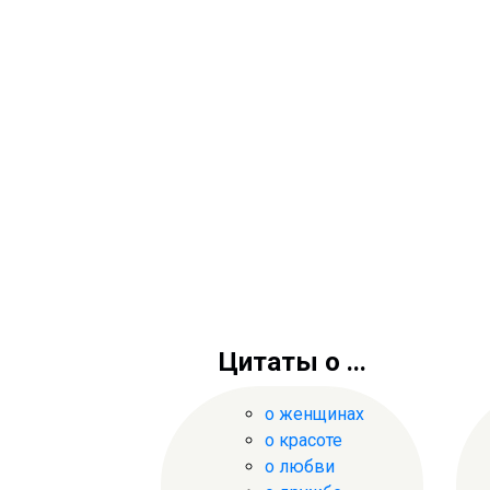
Цитаты о ...
о женщинах
о красоте
о любви