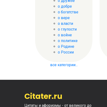
о дружбе
о добре
о богатстве
о вере
о власти
о глупости
о войне
о политике
о Родине
о России
все категории...
Citater.ru
Цитаты и афоризмы - от великого до