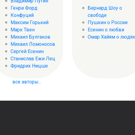
Владимир Путин
Генри Форд
Бернард Шоу о
Конфуций
свободе
Максим Горький
Пушкин о России
Марк Твен
Есенин о любви
Михаил Булгаков
Омар Хайям о людях
Михаил Ломоносов
Сергей Есенин
Станислав Ежи Лец
Фридрих Ницше
все авторы...