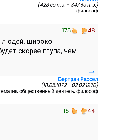
(428 до н. э. - 347 до н. э.)
философ
175
48
 людей, широко
удет скорее глупа, чем
→
Бертран Рассел
(18.05.1872 - 02.02.1970)
тематик, общественный деятель, философ
151
44