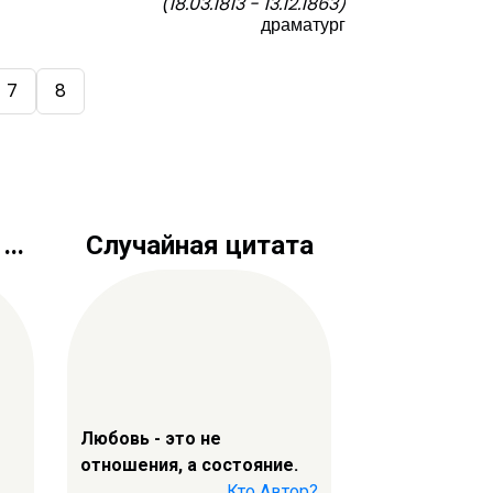
(18.03.1813 - 13.12.1863)
драматург
7
8
..
Случайная цитата
Любовь - это не
отношения, а состояние.
Кто Автор?