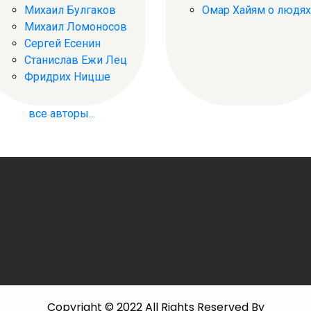
Михаил Булгаков
Омар Хайям о людях
Михаил Ломоносов
Сергей Есенин
Станислав Ежи Лец
Фридрих Ницше
все авторы...
Copyright © 2022 All Rights Reserved By