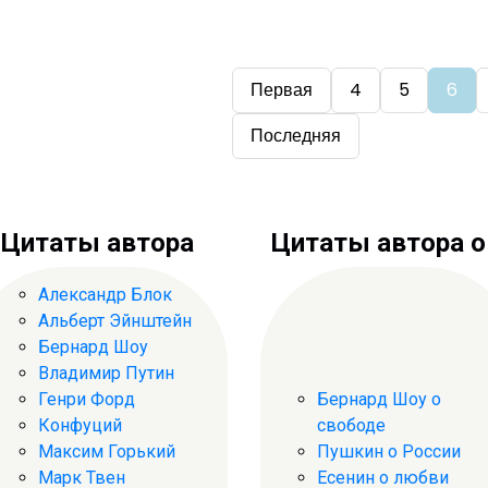
Первая
4
5
6
Последняя
Цитаты автора
Цитаты автора о .
Александр Блок
Альберт Эйнштейн
Бернард Шоу
Владимир Путин
Генри Форд
Бернард Шоу о
Конфуций
свободе
Максим Горький
Пушкин о России
Марк Твен
Есенин о любви