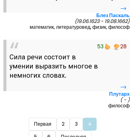
→
Блез Паскаль
(19.06.1623 - 19.08.1662)
математик, литературовед, физик, философ
53
28
Сила речи состоит в
умении выразить многое в
немногих словах.
→
Плутарх
( - )
философ
Первая
2
3
4
5
6
Последняя