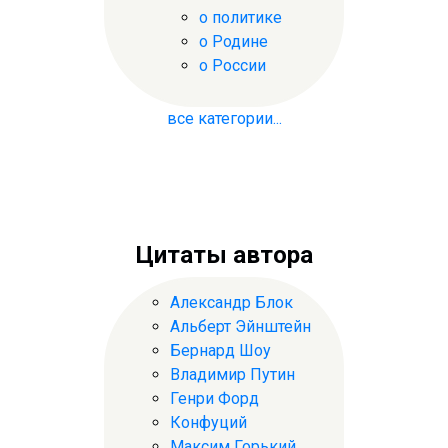
о политике
о Родине
о России
все категории...
Цитаты автора
Александр Блок
Альберт Эйнштейн
Бернард Шоу
Владимир Путин
Генри Форд
Конфуций
Максим Горький