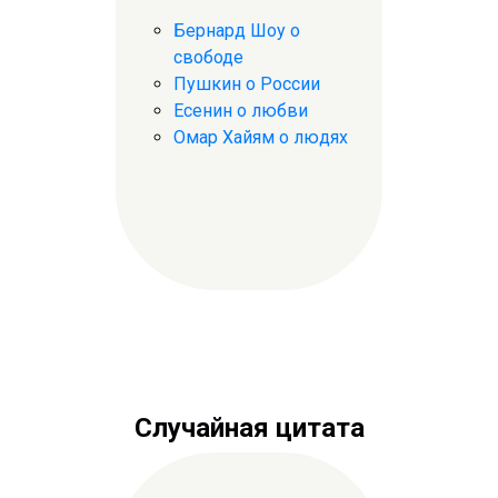
Бернард Шоу о
свободе
Пушкин о России
Есенин о любви
Омар Хайям о людях
Случайная цитата