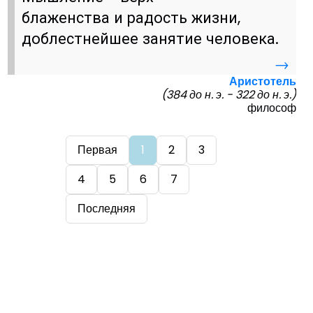
блаженства и радость жизни,
доблестнейшее занятие человека.
→
Аристотель
(384 до н. э. - 322 до н. э.)
философ
Первая
1
2
3
4
5
6
7
Последняя