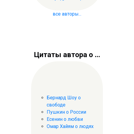
все авторы...
Цитаты автора о ...
Бернард Шоу о
свободе
Пушкин о России
Есенин о любви
Омар Хайям о людях