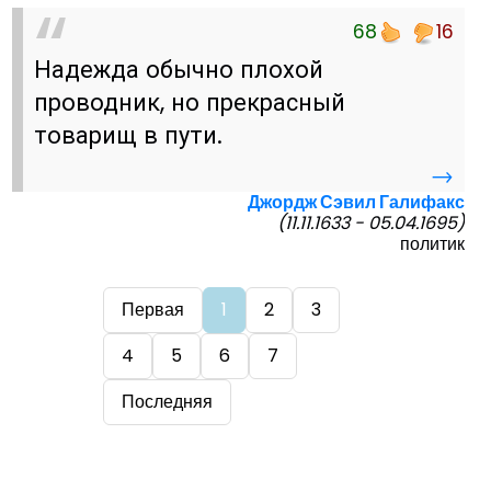
68
16
Надежда обычно плохой
проводник, но прекрасный
товарищ в пути.
→
Джордж Сэвил Галифакс
(11.11.1633 - 05.04.1695)
политик
Первая
1
2
3
4
5
6
7
Последняя