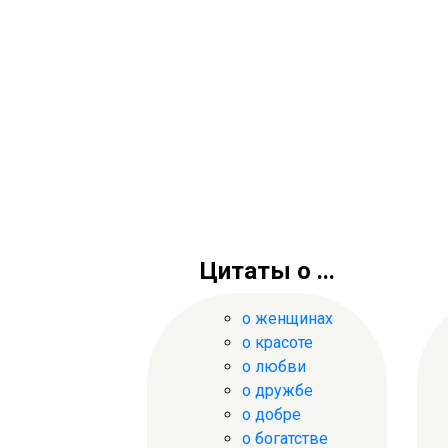
Цитаты о ...
о женщинах
о красоте
о любви
о дружбе
о добре
о богатстве