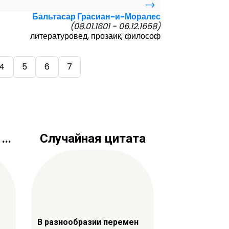
→
Бальтасар Грасиан-и-Моралес
(08.01.1601 - 06.12.1658)
литературовед, прозаик, философ
4
5
6
7
..
Случайная цитата
В разнообразии перемен