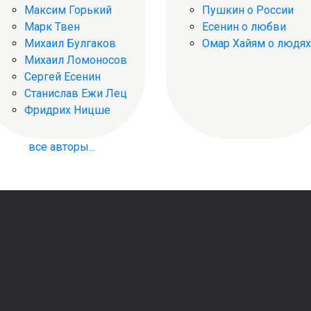
Максим Горький
Пушкин о России
Марк Твен
Есенин о любви
Михаил Булгаков
Омар Хайям о людях
Михаил Ломоносов
Сергей Есенин
Станислав Ежи Лец
Фридрих Ницше
все авторы...