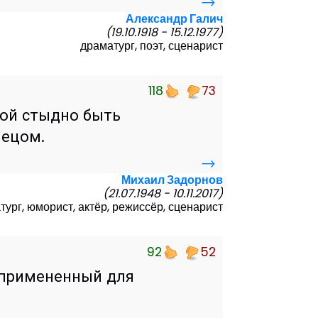
→
Александр Галич
(19.10.1918 - 15.12.1977)
драматург, поэт, сценарист
118
73
рой стыдно быть
лецом.
→
Михаил Задорнов
(21.07.1948 - 10.11.2017)
тург, юморист, актёр, режиссёр, сценарист
92
52
 примененный для