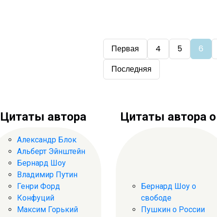
Первая
4
5
6
Последняя
Цитаты автора
Цитаты автора о .
Александр Блок
Альберт Эйнштейн
Бернард Шоу
Владимир Путин
Генри Форд
Бернард Шоу о
Конфуций
свободе
Максим Горький
Пушкин о России