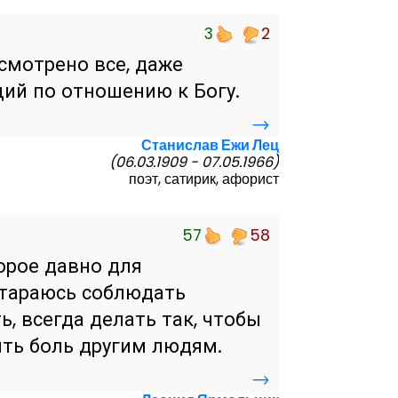
3
2
смотрено все, даже
щий по отношению к Богу.
→
Станислав Ежи Лец
(06.03.1909 - 07.05.1966)
поэт, сатирик, афорист
57
58
орое давно для
стараюсь соблюдать
ь, всегда делать так, чтобы
ять боль другим людям.
→