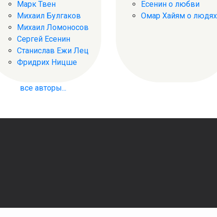
Марк Твен
Есенин о любви
Михаил Булгаков
Омар Хайям о людях
Михаил Ломоносов
Сергей Есенин
Станислав Ежи Лец
Фридрих Ницше
все авторы...