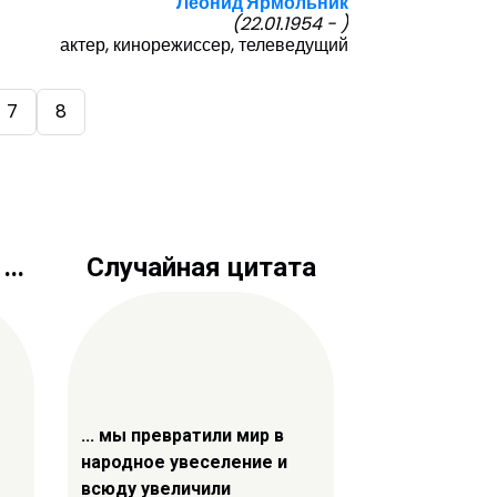
Леонид Ярмольник
(22.01.1954 - )
актер, кинорежиссер, телеведущий
7
8
..
Случайная цитата
... мы превратили мир в
народное увеселение и
всюду увеличили