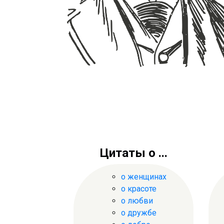
Цитаты о ...
о женщинах
о красоте
о любви
о дружбе