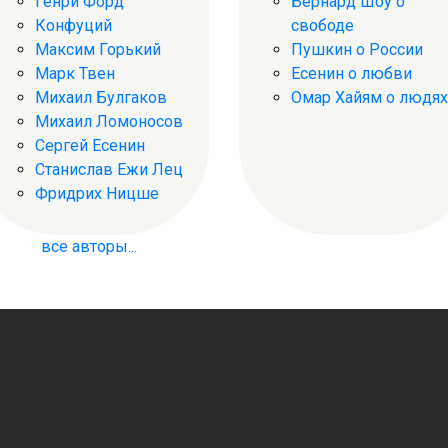
Генри Форд
Бернард Шоу о
Конфуций
свободе
Максим Горький
Пушкин о России
Марк Твен
Есенин о любви
Михаил Булгаков
Омар Хайям о людях
Михаил Ломоносов
Сергей Есенин
Станислав Ежи Лец
Фридрих Ницше
все авторы...