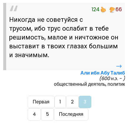
124
66
Никогда не советуйся с
трусом, ибо трус ослабит в тебе
решимость, малое и ничтожное он
выставит в твоих глазах большим
и значимым.
→
Али ибн Абу Талиб
(600 н.э. - )
общественный деятель, политик
Первая
1
2
3
4
5
Последняя