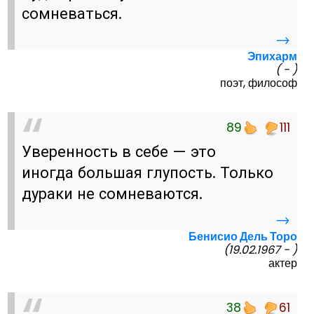
сомневаться.
→
Эпихарм
( - )
поэт, философ
89
111
Уверенность в себе — это
иногда большая глупость. Только
дураки не сомневаются.
→
Бенисио Дель Торо
(19.02.1967 - )
актер
38
61