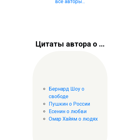
все авторы...
Цитаты автора о ...
Бернард Шоу о
свободе
Пушкин о России
Есенин о любви
Омар Хайям о людях