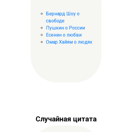
Бернард Шоу о
свободе
Пушкин о России
Есенин о любви
Омар Хайям о людях
Случайная цитата