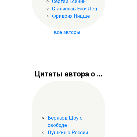
Сергей Есенин
Станислав Ежи Лец
Фридрих Ницше
все авторы...
Цитаты автора о ...
Бернард Шоу о
свободе
Пушкин о России