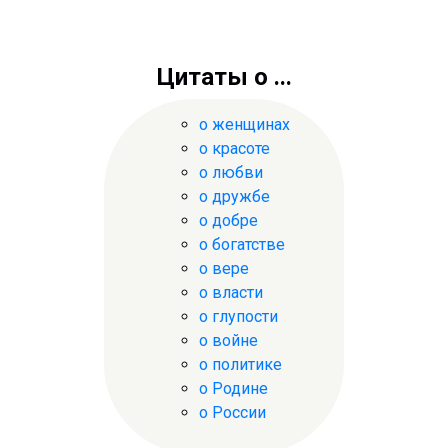
Цитаты о ...
о женщинах
о красоте
о любви
о дружбе
о добре
о богатстве
о вере
о власти
о глупости
о войне
о политике
о Родине
о России