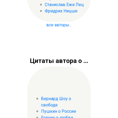
Станислав Ежи Лец
Фридрих Ницше
все авторы...
Цитаты автора о ...
Бернард Шоу о
свободе
Пушкин о России
Есенин о любви