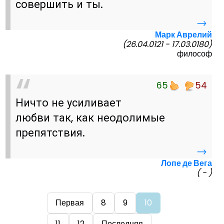
совершить и ты.
→
Марк Аврелий
(26.04.0121 - 17.03.0180)
философ
65
54
Ничто не усиливает
любви так, как неодолимые
препятствия.
→
Лопе де Вега
( - )
Первая
8
9
10
11
12
Последняя