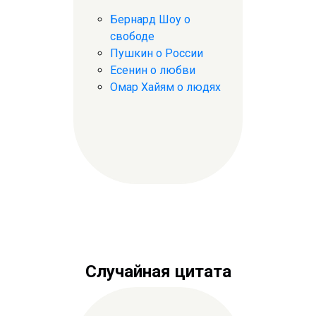
Бернард Шоу о
свободе
Пушкин о России
Есенин о любви
Омар Хайям о людях
Случайная цитата