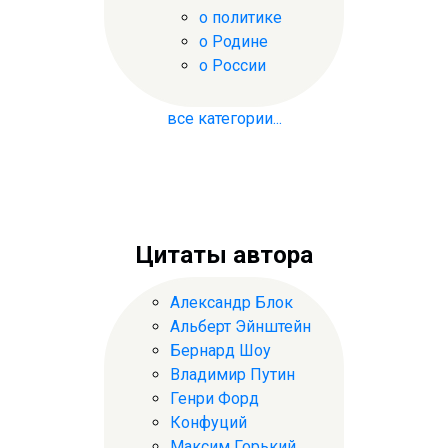
о политике
о Родине
о России
все категории...
Цитаты автора
Александр Блок
Альберт Эйнштейн
Бернард Шоу
Владимир Путин
Генри Форд
Конфуций
Максим Горький