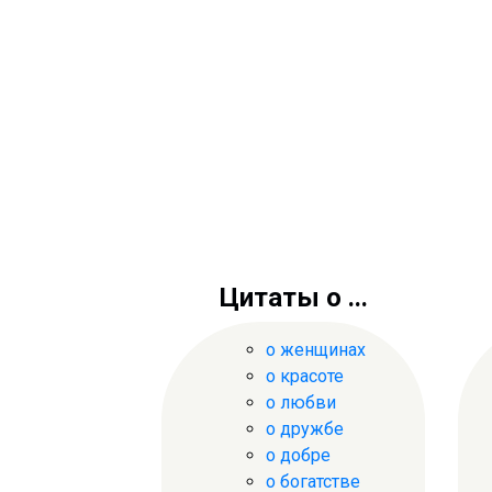
Цитаты о ...
о женщинах
о красоте
о любви
о дружбе
о добре
о богатстве