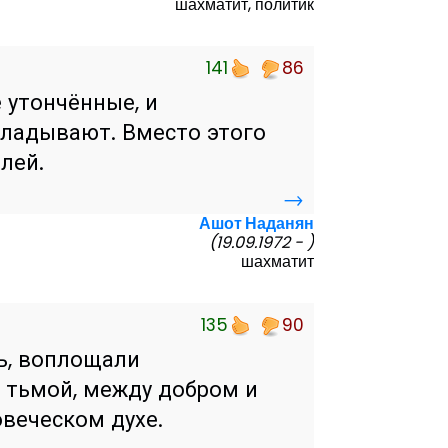
шахматит, политик
141
86
 утончённые, и
кладывают. Вместо этого
лей.
→
Ашот Наданян
(19.09.1972 - )
шахматит
135
90
ь, воплощали
 тьмой, между добром и
веческом духе.