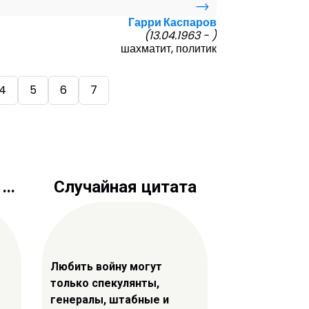
→
Гарри Каспаров
(13.04.1963 - )
шахматит, политик
4
5
6
7
..
Случайная цитата
Любить войну могут
только спекулянты,
генералы, штабные и