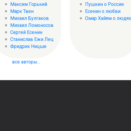
Максим Горький
Пушкин о России
Марк Твен
Есенин о любви
Михаил Булгаков
Омар Хайям о людях
Михаил Ломоносов
Сергей Есенин
Станислав Ежи Лец
Фридрих Ницше
все авторы...