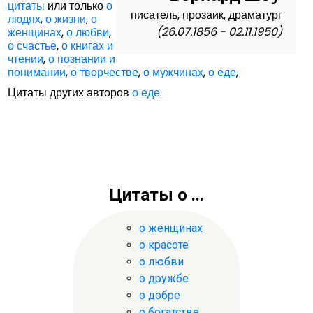
цитаты
или только
о
писатель, прозаик, драматург
людях
,
о жизни
,
о
(26.07.1856 - 02.11.1950)
женщинах
,
о любви
,
о счастье
,
о книгах и
чтении
,
о познании и
понимании
,
о творчестве
,
о мужчинах
,
о еде
,
Цитаты других авторов
о еде
.
Цитаты о ...
о женщинах
о красоте
о любви
о дружбе
о добре
о богатстве