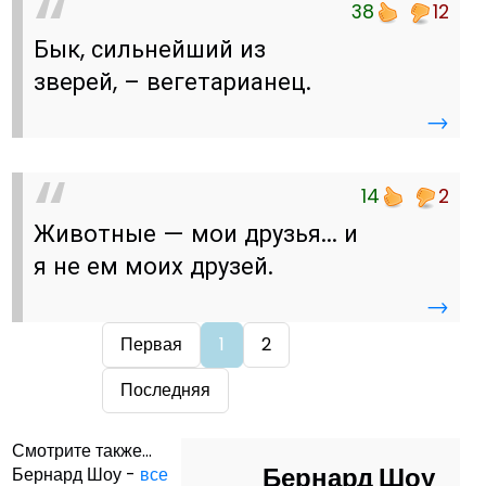
38
12
Бык, сильнейший из
зверей, – вегетарианец.
→
14
2
Животные — мои друзья... и
я не ем моих друзей.
→
Первая
1
2
Последняя
Смотрите также...
Бернард Шоу
Бернард Шоу -
все