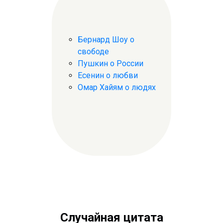
Бернард Шоу о
свободе
Пушкин о России
Есенин о любви
Омар Хайям о людях
Случайная цитата