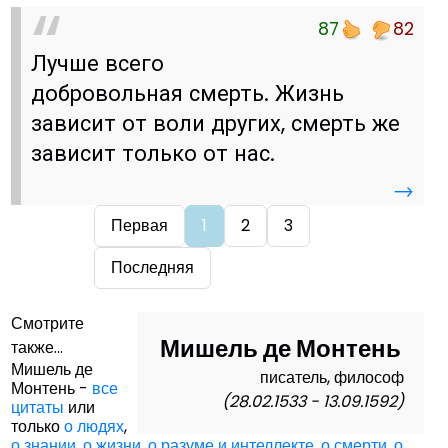
87
82
Лучше всего
добровольная смерть. Жизнь
зависит от воли других, смерть же
зависит только от нас.
→
Первая
1
2
3
Последняя
Смотрите
Мишель де Монтень
также...
Мишель де
писатель, философ
Монтень -
все
(28.02.1533 - 13.09.1592)
цитаты
или
только
о людях
,
о знании
,
о жизни
,
о разуме и интеллекте
,
о смерти
,
о