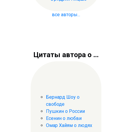
все авторы...
Цитаты автора о ...
Бернард Шоу о
свободе
Пушкин о России
Есенин о любви
Омар Хайям о людях