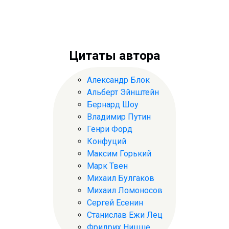
Цитаты автора
Александр Блок
Альберт Эйнштейн
Бернард Шоу
Владимир Путин
Генри Форд
Конфуций
Максим Горький
Марк Твен
Михаил Булгаков
Михаил Ломоносов
Сергей Есенин
Станислав Ежи Лец
Фридрих Ницше