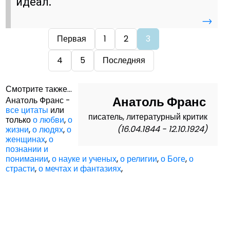
идеал.
→
Первая
1
2
3
4
5
Последняя
Смотрите также...
Анатоль Франс
Анатоль Франс -
все цитаты
или
писатель, литературный критик
только
о любви
,
о
(16.04.1844 - 12.10.1924)
жизни
,
о людях
,
о
женщинах
,
о
познании и
понимании
,
о науке и ученых
,
о религии
,
о Боге
,
о
страсти
,
о мечтах и фантазиях
,