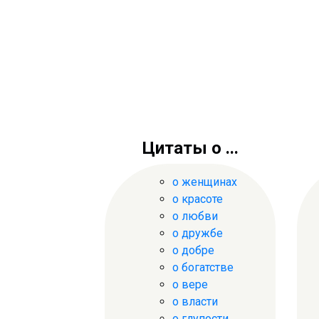
Цитаты о ...
о женщинах
о красоте
о любви
о дружбе
о добре
о богатстве
о вере
о власти
о глупости