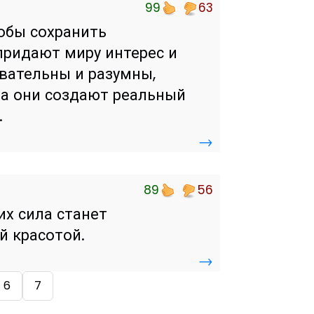
99
63
тобы сохранить
придают миру интерес и
вательны и разумны,
да они создают реальный
.
→
89
56
их сила станет
й красотой.
→
6
7