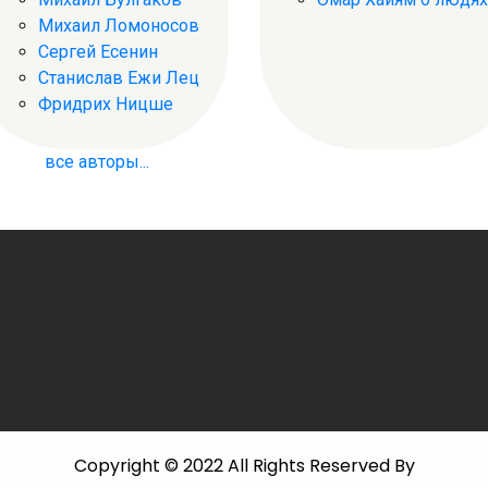
Михаил Ломоносов
Сергей Есенин
Станислав Ежи Лец
Фридрих Ницше
все авторы...
Copyright © 2022 All Rights Reserved By