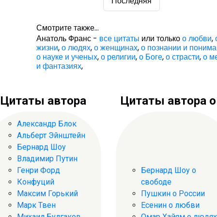
Последняя
Смотрите также...
Анатоль Франс -
все цитаты
или только
о любви
,
жизни
,
о людях
,
о женщинах
,
о познании и поним
о науке и ученых
,
о религии
,
о Боге
,
о страсти
,
о м
и фантазиях
,
Цитаты автора
Цитаты автора о .
Александр Блок
Альберт Эйнштейн
Бернард Шоу
Владимир Путин
Генри Форд
Бернард Шоу о
Конфуций
свободе
Максим Горький
Пушкин о России
Марк Твен
Есенин о любви
Михаил Булгаков
Омар Хайям о людях