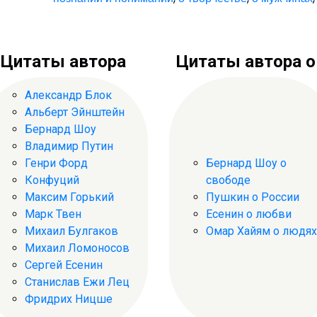
Цитаты автора
Цитаты автора о .
Александр Блок
Альберт Эйнштейн
Бернард Шоу
Владимир Путин
Генри Форд
Бернард Шоу о
Конфуций
свободе
Максим Горький
Пушкин о России
Марк Твен
Есенин о любви
Михаил Булгаков
Омар Хайям о людях
Михаил Ломоносов
Сергей Есенин
Станислав Ежи Лец
Фридрих Ницше