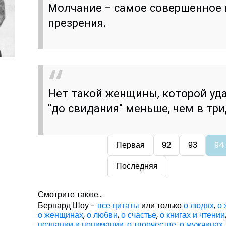
Молчание - самое совершенное
презрения.
Нет такой женщины, которой уда
"до свидания" меньше, чем в три
Первая
92
93
94
Последняя
Смотрите также...
Бернард Шоу -
все цитаты
или только
о людях
,
о
о женщинах
,
о любви
,
о счастье
,
о книгах и чтении
познании и понимании
,
о творчестве
,
о мужчинах