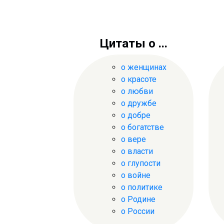
Цитаты о ...
о женщинах
о красоте
о любви
о дружбе
о добре
о богатстве
о вере
о власти
о глупости
о войне
о политике
о Родине
о России