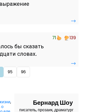
 выражение
→
71
139
лось бы сказать
дцати словах.
→
95
96
Бернард Шоу
 жизни
,
,
о
писатель, прозаик, драматург
,
о еде
,