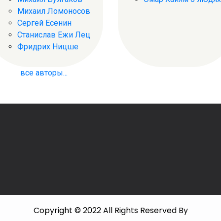
Михаил Ломоносов
Сергей Есенин
Станислав Ежи Лец
Фридрих Ницше
все авторы...
Copyright © 2022 All Rights Reserved By