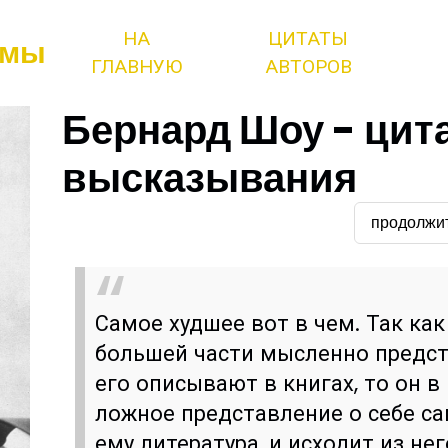
НА
ЦИТАТЫ
змы
ГЛАВНУЮ
АВТОРОВ
Бернард Шоу - цит
высказывания
продолжи
Самое худшее вот в чем. Так как
большей части мысленно предст
его описывают в книгах, то он 
ложное представление о себе с
ему литература, и исходит из нег