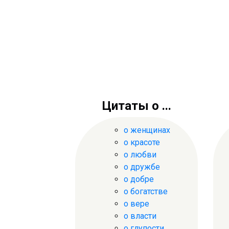
Цитаты о ...
о женщинах
о красоте
о любви
о дружбе
о добре
о богатстве
о вере
о власти
о глупости