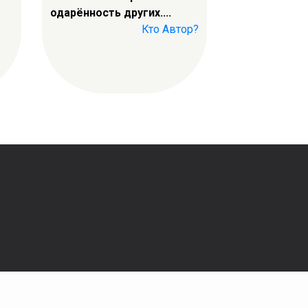
одарённость других....
Кто Автор?