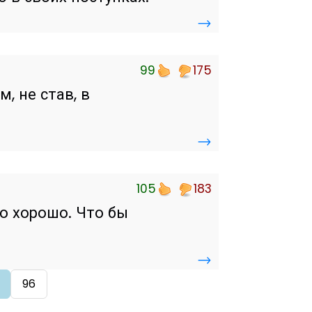
→
99
175
, не став, в
→
105
183
то хорошо. Что бы
→
96