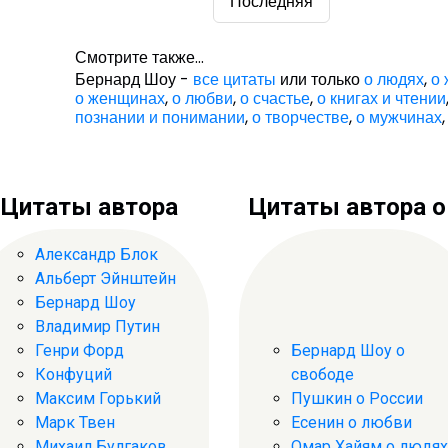
Последняя
Смотрите также...
Бернард Шоу -
все цитаты
или только
о людях
,
о
о женщинах
,
о любви
,
о счастье
,
о книгах и чтении
познании и понимании
,
о творчестве
,
о мужчинах
Цитаты автора
Цитаты автора о .
Александр Блок
Альберт Эйнштейн
Бернард Шоу
Владимир Путин
Генри Форд
Бернард Шоу о
Конфуций
свободе
Максим Горький
Пушкин о России
Марк Твен
Есенин о любви
Михаил Булгаков
Омар Хайям о людях