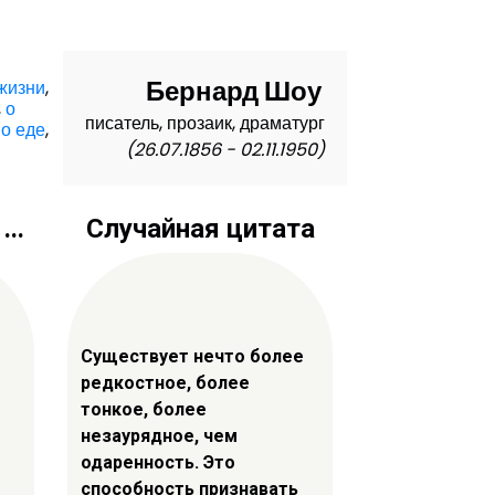
Бернард Шоу
 жизни
,
,
о
писатель, прозаик, драматург
,
о еде
,
(26.07.1856 - 02.11.1950)
..
Случайная цитата
Существует нечто более
редкостное, более
тонкое, более
незаурядное, чем
одаренность. Это
способность признавать