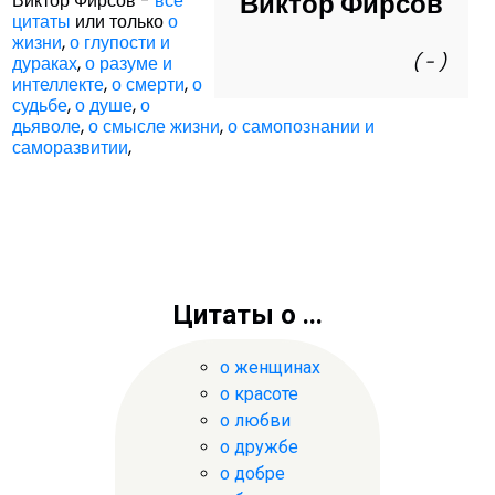
Виктор Фирсов
Виктор Фирсов -
все
цитаты
или только
о
жизни
,
о глупости и
( - )
дураках
,
о разуме и
интеллекте
,
о смерти
,
о
судьбе
,
о душе
,
о
дьяволе
,
о смысле жизни
,
о самопознании и
саморазвитии
,
Цитаты о ...
о женщинах
о красоте
о любви
о дружбе
о добре