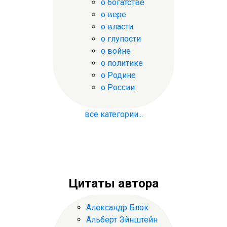
о богатстве
о вере
о власти
о глупости
о войне
о политике
о Родине
о России
все категории...
Цитаты автора
Александр Блок
Альберт Эйнштейн