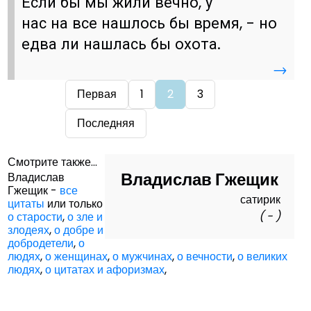
Если бы мы жили вечно, у
нас на все нашлось бы время, - но
едва ли нашлась бы охота.
→
Первая
1
2
3
Последняя
Смотрите также...
Владислав Гжещик
Владислав
Гжещик -
все
сатирик
цитаты
или только
( - )
о старости
,
о зле и
злодеях
,
о добре и
добродетели
,
о
людях
,
о женщинах
,
о мужчинах
,
о вечности
,
о великих
людях
,
о цитатах и афоризмах
,