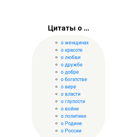
Цитаты о ...
о женщинах
о красоте
о любви
о дружбе
о добре
о богатстве
о вере
о власти
о глупости
о войне
о политике
о Родине
о России