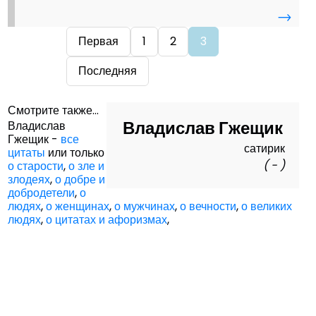
→
Первая
1
2
3
Последняя
Смотрите также...
Владислав Гжещик
Владислав
Гжещик -
все
сатирик
цитаты
или только
( - )
о старости
,
о зле и
злодеях
,
о добре и
добродетели
,
о
людях
,
о женщинах
,
о мужчинах
,
о вечности
,
о великих
людях
,
о цитатах и афоризмах
,