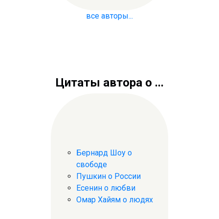
все авторы...
Цитаты автора о ...
Бернард Шоу о
свободе
Пушкин о России
Есенин о любви
Омар Хайям о людях