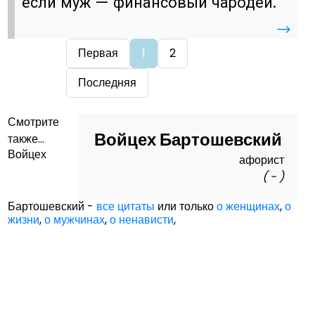
если муж — финансовый чародей.
→
Первая
1
2
Последняя
Смотрите
Войцех Бартошевский
также...
Войцех
афорист
( - )
Бартошевский -
все цитаты
или только
о женщинах
,
о
жизни
,
о мужчинах
,
о ненависти
,