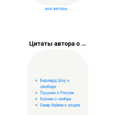
все авторы...
Цитаты автора о ...
Бернард Шоу о
свободе
Пушкин о России
Есенин о любви
Омар Хайям о людях