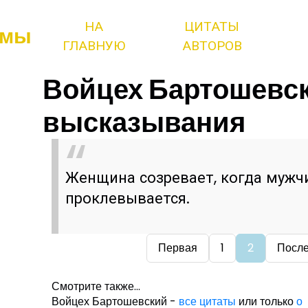
НА
ЦИТАТЫ
змы
ГЛАВНУЮ
АВТОРОВ
Войцех Бартошевск
высказывания
Женщина созревает, когда мужч
проклевывается.
Первая
1
2
Посл
Смотрите также...
Войцех Бартошевский -
все цитаты
или только
о