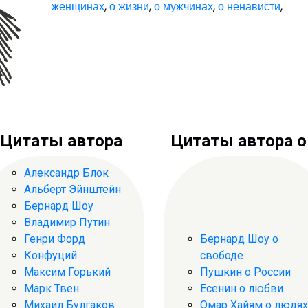
женщинах
,
о жизни
,
о мужчинах
,
о ненависти
,
Цитаты автора
Цитаты автора о .
Александр Блок
Альберт Эйнштейн
Бернард Шоу
Владимир Путин
Генри Форд
Бернард Шоу о
Конфуций
свободе
Максим Горький
Пушкин о России
Марк Твен
Есенин о любви
Михаил Булгаков
Омар Хайям о людях