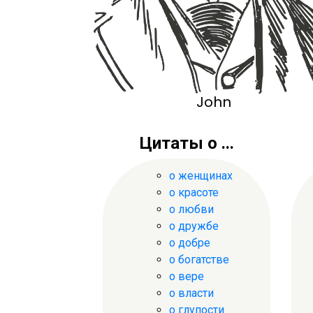
John
Цитаты о ...
о женщинах
о красоте
о любви
о дружбе
о добре
о богатстве
о вере
о власти
о глупости