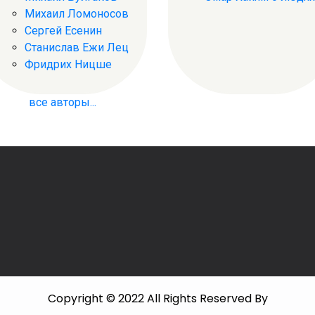
Михаил Ломоносов
Сергей Есенин
Станислав Ежи Лец
Фридрих Ницше
все авторы...
Copyright © 2022 All Rights Reserved By