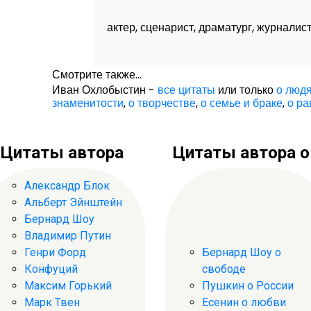
актер, сценарист, драматург, журналис
Смотрите также...
Иван Охлобыстин -
все цитаты
или только
о люд
знаменитости
,
о творчестве
,
о семье и браке
,
о р
Цитаты автора
Цитаты автора о .
Александр Блок
Альберт Эйнштейн
Бернард Шоу
Владимир Путин
Генри Форд
Бернард Шоу о
Конфуций
свободе
Максим Горький
Пушкин о России
Марк Твен
Есенин о любви