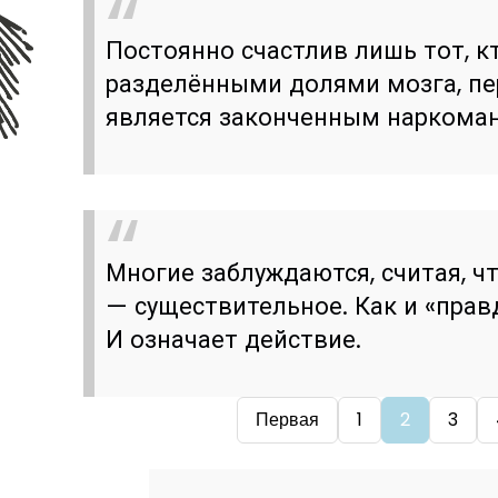
Постоянно счастлив лишь тот, к
разделёнными долями мозга, п
является законченным наркома
Многие заблуждаются, считая, ч
— существительное. Как и «правд
И означает действие.
Первая
1
2
3