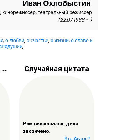
Иван Охлобыстин
т, кинорежиссер, театральный режиссер
(22.07.1966 - )
ях
,
о любви
,
о счастье
,
о жизни
,
о славе и
авнодушии
,
..
Случайная цитата
Рим высказался, дело
закончено.
Кто Автор?