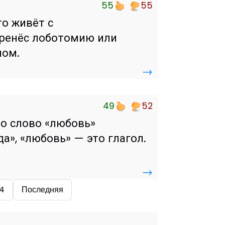
55
55
то живёт с
еренёс лоботомию или
ном.
→
49
52
то слово «любовь»
а», «любовь» — это глагол.
→
4
Последняя