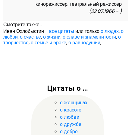
кинорежиссер, театральный режиссер
(22.07.1966 - )
Смотрите также...
Иван Охлобыстин -
все цитаты
или только
о людях
,
о
любви
,
о счастье
,
о жизни
,
о славе и знаменитости
,
о
творчестве
,
о семье и браке
,
о равнодушии
,
Цитаты о ...
о женщинах
о красоте
о любви
о дружбе
о добре