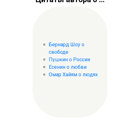
Бернард Шоу о
свободе
Пушкин о России
Есенин о любви
Омар Хайям о людях