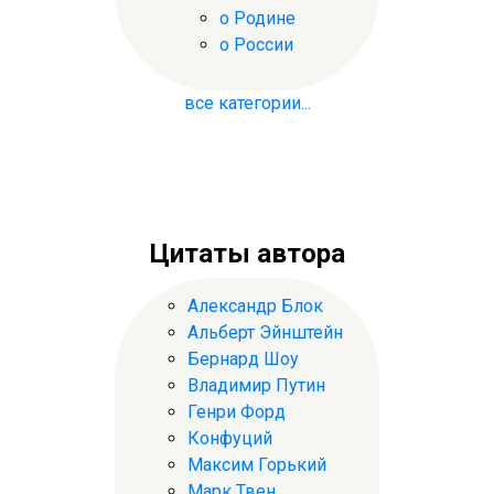
о Родине
о России
все категории...
Цитаты автора
Александр Блок
Альберт Эйнштейн
Бернард Шоу
Владимир Путин
Генри Форд
Конфуций
Максим Горький
Марк Твен