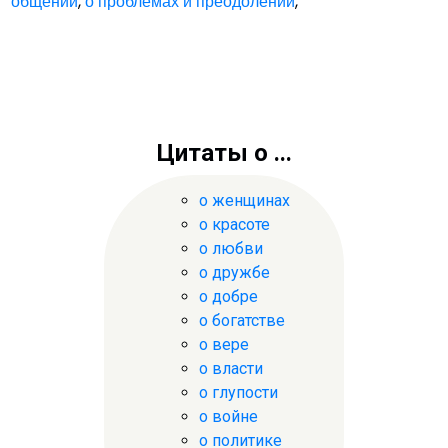
общении
,
о проблемах и преодолении
,
Цитаты о ...
о женщинах
о красоте
о любви
о дружбе
о добре
о богатстве
о вере
о власти
о глупости
о войне
о политике