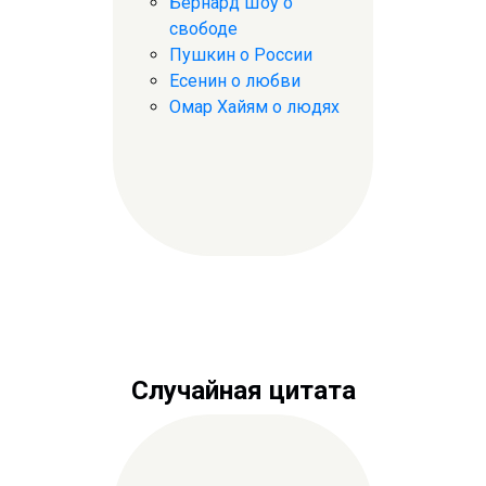
Бернард Шоу о
свободе
Пушкин о России
Есенин о любви
Омар Хайям о людях
Случайная цитата