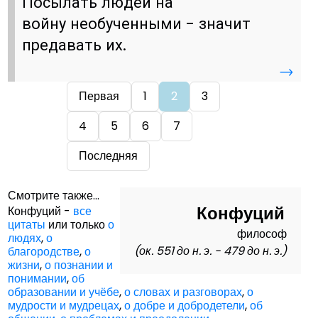
Посылать людей на
войну необученными - значит
предавать их.
→
Первая
1
2
3
4
5
6
7
Последняя
Смотрите также...
Конфуций
Конфуций -
все
цитаты
или только
о
философ
людях
,
о
(ок. 551 до н. э. - 479 до н. э.)
благородстве
,
о
жизни
,
о познании и
понимании
,
об
образовании и учёбе
,
о словах и разговорах
,
о
мудрости и мудрецах
,
о добре и добродетели
,
об