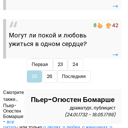
→
8
42
Могут ли покой и любовь
ужиться в одном сердце?
→
Первая
23
24
25
26
Последняя
Смотрите
Пьер-Огюстен Бомарше
также...
Пьер-
драматург, публицист
Огюстен
(24.01.1732 - 18.05.1799)
Бомарше
-
все
цитаты
или только
о людях
,
о любви
,
о женщинах
,
о