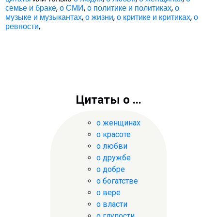
семье и браке
,
о СМИ
,
о политике и политиках
,
о
музыке и музыкантах
,
о жизни
,
о критике и критиках
,
о
ревности
,
Цитаты о ...
о женщинах
о красоте
о любви
о дружбе
о добре
о богатстве
о вере
о власти
о глупости