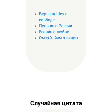
Бернард Шоу о
свободе
Пушкин о России
Есенин о любви
Омар Хайям о людях
Случайная цитата