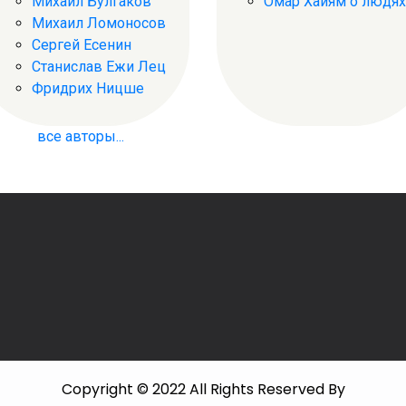
Михаил Булгаков
Омар Хайям о людях
Михаил Ломоносов
Сергей Есенин
Станислав Ежи Лец
Фридрих Ницше
все авторы...
Copyright © 2022 All Rights Reserved By