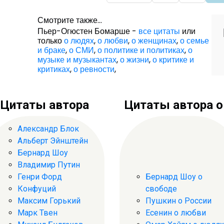
Смотрите также...
Пьер-Огюстен Бомарше -
все цитаты
или
только
о людях
,
о любви
,
о женщинах
,
о семье
и браке
,
о СМИ
,
о политике и политиках
,
о
музыке и музыкантах
,
о жизни
,
о критике и
критиках
,
о ревности
,
Цитаты автора
Цитаты автора о .
Александр Блок
Альберт Эйнштейн
Бернард Шоу
Владимир Путин
Генри Форд
Бернард Шоу о
Конфуций
свободе
Максим Горький
Пушкин о России
Марк Твен
Есенин о любви