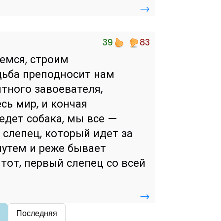
→
39
83
аемся, строим
удьба преподносит нам
ытного завоевателя,
сь мир, и кончая
едет собака, мы все —
, слепец, который идет за
путем и реже бывает
тот, первый слепец со всей
→
Последняя